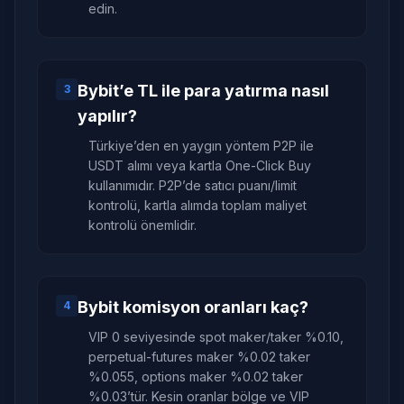
edin.
Bybit’e TL ile para yatırma nasıl
3
yapılır?
Türkiye’den en yaygın yöntem P2P ile
USDT alımı veya kartla One-Click Buy
kullanımıdır. P2P’de satıcı puanı/limit
kontrolü, kartla alımda toplam maliyet
kontrolü önemlidir.
Bybit komisyon oranları kaç?
4
VIP 0 seviyesinde spot maker/taker %0.10,
perpetual-futures maker %0.02 taker
%0.055, options maker %0.02 taker
%0.03’tür. Kesin oranlar bölge ve VIP