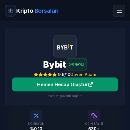
Kripto
Borsaları
Bybit
ONAYLI
9.9
/10
Güven Puanı
Hemen Hesap Oluştur
Resmi ve güvenli bağlantı
KOMISYON
COIN SAYISI
%0.10
630+