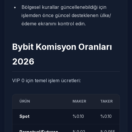
Bölgesel kurallar güncellenebildiği için
işlemden önce güncel desteklenen ülke/
ödeme ekranını kontrol edin.
Bybit Komisyon Oranları
2026
VIP 0 için temel işlem ücretleri:
ÜRÜN
MAKER
TAKER
Spot
%0.10
%0.10
Perpetual/Futures
%0.02
%0.055