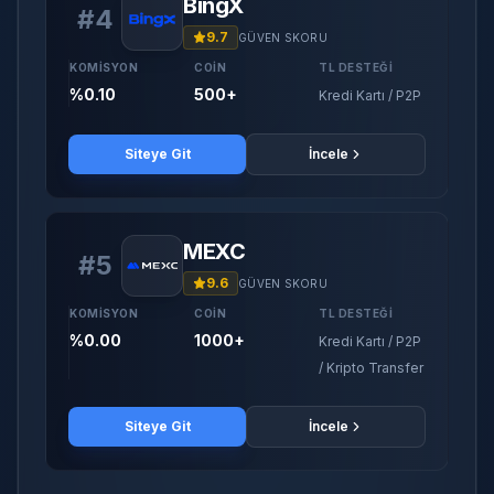
BingX
#
4
9.7
GÜVEN SKORU
KOMISYON
COIN
TL DESTEĞI
%0.10
500+
Kredi Kartı / P2P
Siteye Git
İncele
MEXC
#
5
9.6
GÜVEN SKORU
KOMISYON
COIN
TL DESTEĞI
%0.00
1000+
Kredi Kartı / P2P
/ Kripto Transfer
Siteye Git
İncele