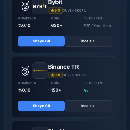
Bybit
🥈
9.9
GÜVEN SKORU
KOMISYON
COIN
TL DESTEĞI
%0.10
630+
P2P / Kredi Kartı
Siteye Git
İncele
Binance TR
🥉
9.8
GÜVEN SKORU
KOMISYON
COIN
TL DESTEĞI
%0.10
150+
Var
Siteye Git
İncele