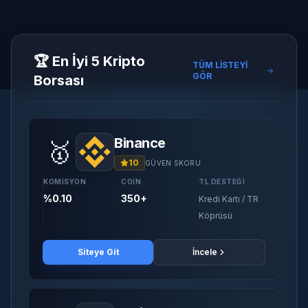
🏆 En İyi 5 Kripto
TÜM LİSTEYİ
GÖR
Borsası
Binance
🥇
10
GÜVEN SKORU
KOMISYON
COIN
TL DESTEĞI
%0.10
350+
Kredi Kartı / TR
Köprüsü
Siteye Git
İncele