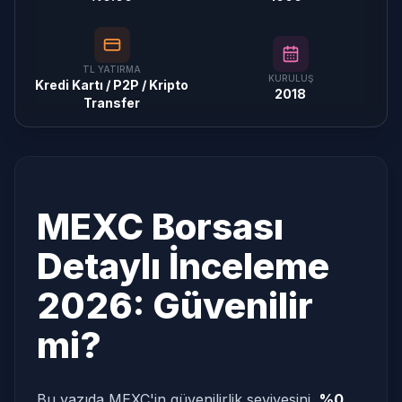
TL YATIRMA
KURULUŞ
Kredi Kartı / P2P / Kripto
2018
Transfer
MEXC Borsası
Detaylı İnceleme
2026: Güvenilir
mi?
Bu yazıda MEXC'in güvenilirlik seviyesini,
%0