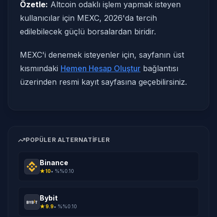
Özetle:
Altcoin odaklı işlem yapmak isteyen
kullanıcılar için MEXC, 2026'da tercih
edilebilecek güçlü borsalardan biridir.
MEXC'i denemek isteyenler için, sayfanın üst
kısmındaki
Hemen Hesap Oluştur
bağlantısı
üzerinden resmi kayıt sayfasına geçebilirsiniz.
POPÜLER ALTERNATIFLER
Binance
★
10
• %
%0.10
Bybit
★
9.9
• %
%0.10