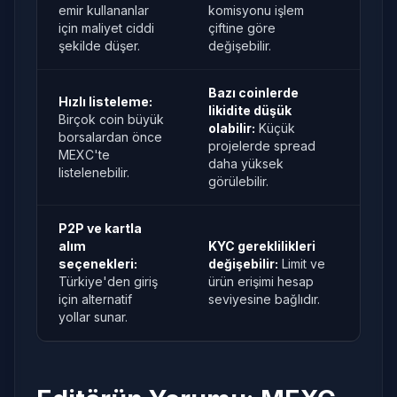
emir kullananlar
komisyonu işlem
için maliyet ciddi
çiftine göre
şekilde düşer.
değişebilir.
Bazı coinlerde
Hızlı listeleme:
likidite düşük
Birçok coin büyük
olabilir:
Küçük
borsalardan önce
projelerde spread
MEXC'te
daha yüksek
listelenebilir.
görülebilir.
P2P ve kartla
alım
KYC gereklilikleri
seçenekleri:
değişebilir:
Limit ve
Türkiye'den giriş
ürün erişimi hesap
için alternatif
seviyesine bağlıdır.
yollar sunar.