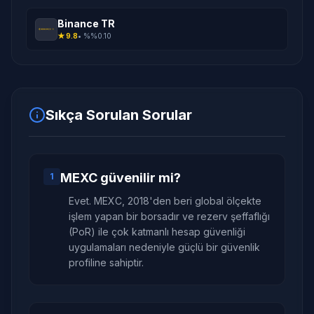
Binance TR
★
9.8
• %
%0.10
Sıkça Sorulan Sorular
MEXC güvenilir mi?
1
Evet. MEXC, 2018'den beri global ölçekte
işlem yapan bir borsadır ve rezerv şeffaflığı
(PoR) ile çok katmanlı hesap güvenliği
uygulamaları nedeniyle güçlü bir güvenlik
profiline sahiptir.