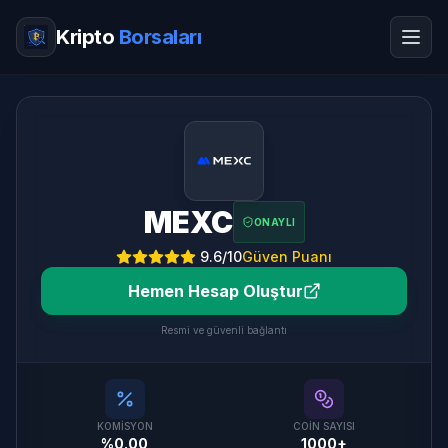
Kripto
Borsaları
MEXC
ONAYLI
9.6
/10
Güven Puanı
Hemen Hesap Oluştur
Resmi ve güvenli bağlantı
KOMISYON
COIN SAYISI
%0.00
1000+