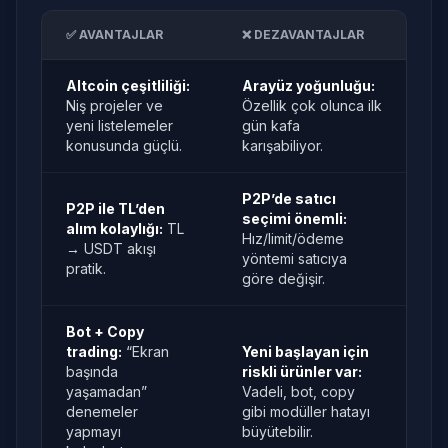
✅ AVANTAJLAR
❌ DEZAVANTAJLAR
Altcoin çeşitliliği:
Arayüz yoğunluğu:
Niş projeler ve
Özellik çok olunca ilk
yeni listelemeler
gün kafa
konusunda güçlü.
karışabiliyor.
P2P’de satıcı
P2P ile TL’den
seçimi önemli:
alım kolaylığı:
TL
Hız/limit/ödeme
→ USDT akışı
yöntemi satıcıya
pratik.
göre değişir.
Bot + Copy
trading:
“Ekran
Yeni başlayan için
başında
riskli ürünler var:
yaşamadan”
Vadeli, bot, copy
denemeler
gibi modüller hatayı
yapmayı
büyütebilir.