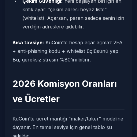
Çekim Güvenliği:
Yeni başlayan biri için en
kritik ayar: “çekim adresi beyaz liste”
(whitelist). Açarsan, paran sadece senin izin
verdiğin adreslere gidebilir.
Kısa tavsiye:
KuCoin’te hesap açar açmaz 2FA
+ anti-phishing kodu + whitelist üçlüsünü yap.
Bu, gereksiz stresin %80’ini bitirir.
2026 Komisyon Oranları
ve Ücretler
KuCoin’te ücret mantığı “maker/taker” modeline
dayanır. En temel seviye için genel tablo şu
şekilde: