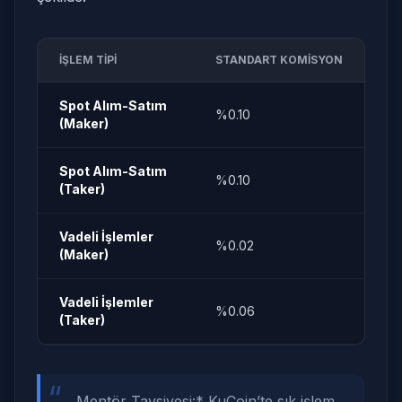
İŞLEM TIPI
STANDART KOMISYON
Spot Alım-Satım
%0.10
(Maker)
Spot Alım-Satım
%0.10
(Taker)
Vadeli İşlemler
%0.02
(Maker)
Vadeli İşlemler
%0.06
(Taker)
“
Mentör Tavsiyesi:
* KuCoin’te sık işlem