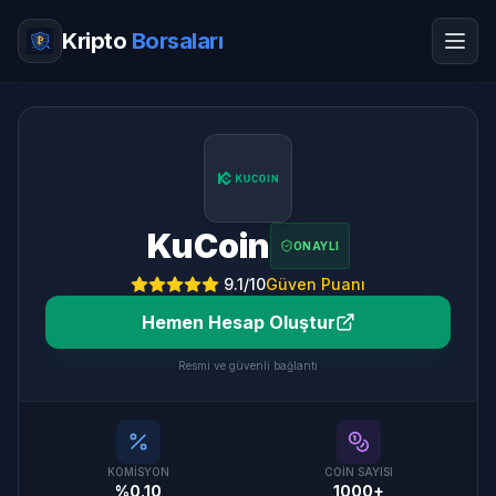
Kripto
Borsaları
KuCoin
ONAYLI
9.1
/10
Güven Puanı
Hemen Hesap Oluştur
Resmi ve güvenli bağlantı
KOMISYON
COIN SAYISI
%0.10
1000+