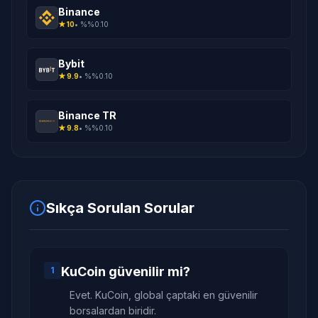
Binance
★
10
• %
%0.10
Bybit
★
9.9
• %
%0.10
Binance TR
★
9.8
• %
%0.10
Sıkça Sorulan Sorular
KuCoin güvenilir mi?
1
Evet. KuCoin, global çaptaki en güvenilir
borsalardan biridir.