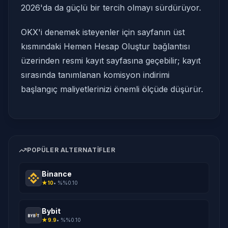
2026'da da güçlü bir tercih olmayı sürdürüyor.
OKX'i denemek isteyenler için sayfanın üst
kısmındaki Hemen Hesap Oluştur bağlantısı
üzerinden resmi kayıt sayfasına geçebilir; kayıt
sırasında tanımlanan komisyon indirimi
başlangıç maliyetlerinizi önemli ölçüde düşürür.
POPÜLER ALTERNATIFLER
Binance
★
10
• %
%0.10
Bybit
★
9.9
• %
%0.10