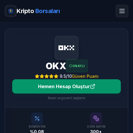
Kripto
Borsaları
OKX
ONAYLI
9.5
/10
Güven Puanı
Hemen Hesap Oluştur
Resmi ve güvenli bağlantı
KOMISYON
COIN SAYISI
%0.08
300+