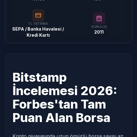
TL YATIRMA
KURULUŞ
SEPA / Banka Havalesi /
2011
Kredi Kartı
Bitstamp
İncelemesi 2026:
Forbes'tan Tam
Puan Alan Borsa
Kripto piyasasında uzun ömürlü borsa sayısı az.