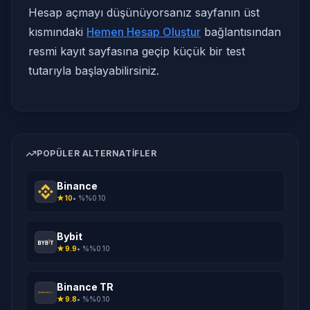
Hesap açmayı düşünüyorsanız sayfanın üst
kısmındaki
Hemen Hesap Oluştur
bağlantısından
resmi kayıt sayfasına geçip küçük bir test
tutarıyla başlayabilirsiniz.
POPÜLER ALTERNATIFLER
Binance
★
10
• %
%0.10
Bybit
★
9.9
• %
%0.10
Binance TR
★
9.8
• %
%0.10