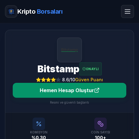
Kripto
Borsaları
Bitstamp
ONAYLI
8.6
/10
Güven Puanı
Hemen Hesap Oluştur
Resmi ve güvenli bağlantı
KOMISYON
COIN SAYISI
%0.30
100+