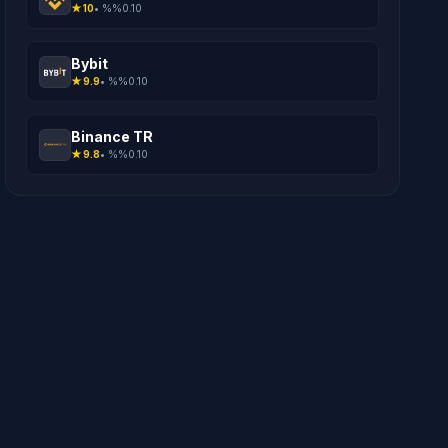
★
10
• %
%0.10
Bybit
★
9.9
• %
%0.10
Binance TR
★
9.8
• %
%0.10