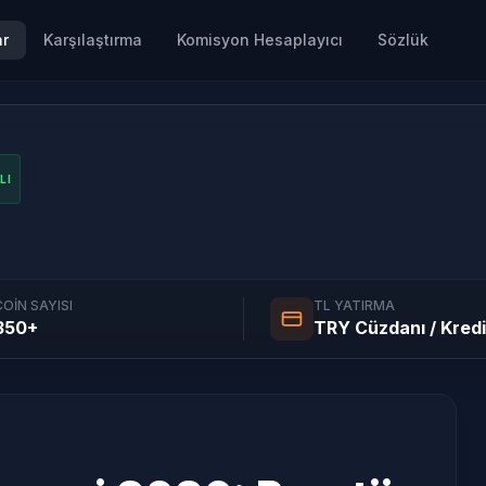
ar
Karşılaştırma
Komisyon Hesaplayıcı
Sözlük
LI
COIN SAYISI
TL YATIRMA
350+
TRY Cüzdanı / Kredi