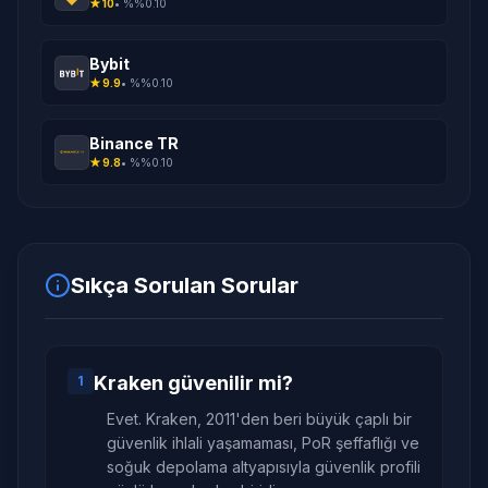
★
10
• %
%0.10
Bybit
★
9.9
• %
%0.10
Binance TR
★
9.8
• %
%0.10
Sıkça Sorulan Sorular
Kraken güvenilir mi?
1
Evet. Kraken, 2011'den beri büyük çaplı bir
güvenlik ihlali yaşamaması, PoR şeffaflığı ve
soğuk depolama altyapısıyla güvenlik profili