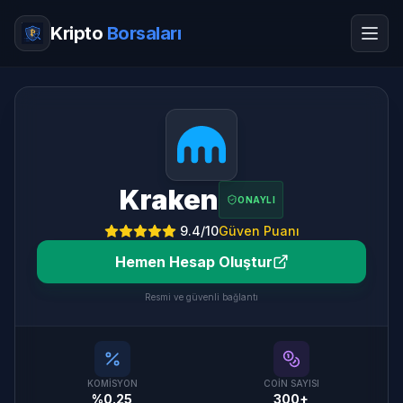
Kripto
Borsaları
Kraken
ONAYLI
9.4
/10
Güven Puanı
Hemen Hesap Oluştur
Resmi ve güvenli bağlantı
KOMISYON
COIN SAYISI
%0.25
300+