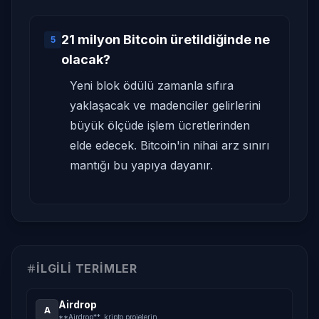
21 milyon Bitcoin üretildiğinde ne
5
olacak?
Yeni blok ödülü zamanla sıfıra
yaklaşacak ve madenciler gelirlerini
büyük ölçüde işlem ücretlerinden
elde edecek. Bitcoin'in nihai arz sınırı
mantığı bu yapıya dayanır.
İLGILI TERIMLER
Airdrop
A
**Airdrop**, kripto projelerin
...